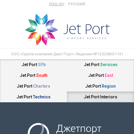
ENGLISH
РУССКИЙ
ООО «Группа компаний Джет Порт» Лицензия №12523830-1131
Jet Port
SPb
Jet Port
Services
Jet Port
South
Jet Port
East
Jet Port
Charters
Jet Port
Region
Jet Port
Technics
Jet Port
Interiors