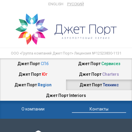
ENGLISH
РУССКИЙ
ООО «Группа компаний Джет Порт» Лицензия №12523830-1131
Джет Порт
СПб
Джет Порт
Сервисез
Джет Порт
Юг
Джет Порт
Charters
Джет Порт
Region
Джет Порт
Техникс
Джет Порт
Interiors
О компании
Контакты